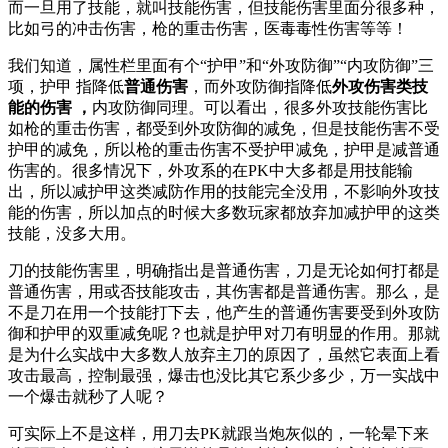
而一旦用了技能，就叫技能伤害，但技能伤害里面分很多种，
比如弓的冲击伤害，枪的重击伤害，医毒毒性伤害等等！
我们知道，属性栏里面有个“护甲”和“外攻防御”“内攻防御”三
项，护甲 指降低
普通伤害
，而外攻防御指降低
外攻伤害类技
能的伤害 ，
内攻防御同理。可以看出，很多外攻技能伤害比
如枪的重击伤害，都受到外攻防御的减免，但是技能伤害不受
护甲的减免，所以枪的重击伤害不受护甲减免，护甲是减普通
伤害的。很多情况下，外攻系的在PK中大多都是用技能输
出，所以减护甲这类减防作用的技能完全没用，不影响外攻技
能的伤害，所以加点的时候大多数玩家都放弃加减护甲的这类
技能，没多大用。
刀的技能伤害里，明确指出是普通伤害，刀是无论如何打都是
普通伤害，用或否技能攻击，其伤害都是普通伤害。那么，是
不是刀在用一个技能打下去，他产生的普通伤害要受到外攻防
御和护甲的双重减免呢？也就是护甲对刀有明显的作用。那就
是为什么实战中大多数人放弃主刀的原因了，虽然它表面上看
攻击最高，控制最强，爆击也没比其它系少多少，万一实战中
一个爆击就秒了人呢？
可实际上不是这样，用刀去PK就跟当炮灰似的，一轮晕下来