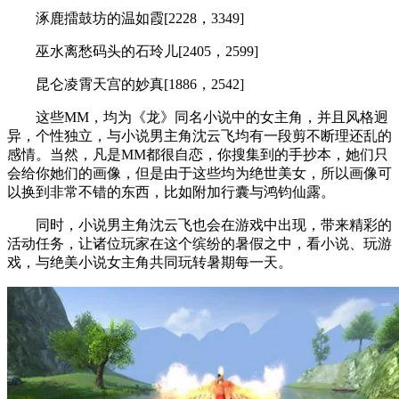
涿鹿擂鼓坊的温如霞[2228，3349]
巫水离愁码头的石玲儿[2405，2599]
昆仑凌霄天宫的妙真[1886，2542]
这些MM，均为《龙》同名小说中的女主角，并且风格迥
异，个性独立，与小说男主角沈云飞均有一段剪不断理还乱的
感情。当然，凡是MM都很自恋，你搜集到的手抄本，她们只
会给你她们的画像，但是由于这些均为绝世美女，所以画像可
以换到非常不错的东西，比如附加行囊与鸿钧仙露。
同时，小说男主角沈云飞也会在游戏中出现，带来精彩的
活动任务，让诸位玩家在这个缤纷的暑假之中，看小说、玩游
戏，与绝美小说女主角共同玩转暑期每一天。