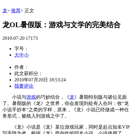
龙
>
推荐
>
正文
龙OL暑假版：游戏与文学的完美结合
2010-07-20
17173
字号：
大
中
小
作者：
此文获积分：
2010年07月20日 18:53:24
我要评论
小说与
游戏
的巧妙结合，《
龙
》暑期特别版与诸位见面
了。暑期版的《龙》之世界，你会发现到处有人在叫：收“龙
小说手抄本”之类的字样，原来，《龙》小说已经做成一种任
务形式，被植入到游戏之中了。
《龙》小说是《龙》某位游戏玩家，同时是起点知名VIP
写手隐为者，根据《龙》而创作的同名小说，小说使用了