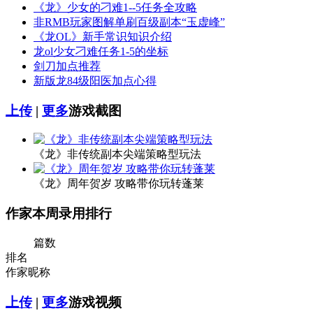
《龙》少女的刁难1--5任务全攻略
非RMB玩家图解单刷百级副本“玉虚峰”
《龙OL》新手常识知识介绍
龙ol少女刁难任务1-5的坐标
剑刀加点推荐
新版龙84级阳医加点心得
上传
|
更多
游戏截图
《龙》非传统副本尖端策略型玩法
《龙》周年贺岁 攻略带你玩转蓬莱
作家本周录用排行
篇数
排名
作家昵称
上传
|
更多
游戏视频