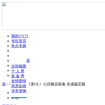
我的17173
专区首页
热点专题
文章攻略
游戏截图
新手专题
天资模拟器
疑难任务
所有文章
游戏视频
日常活动
新手技巧
全部截图
火爆论坛
公测前瞻
职业加点
个 人 秀
下载游戏
灵兽专题
生产攻略
装 备 秀
氏族神器
装备攻略
友情爱情
龙
>
>
教你打造《龙OL》心仪极品装备 合成鉴定篇
商业赚钱
风景如画
记者报道
灵兽宠物
正文
评论