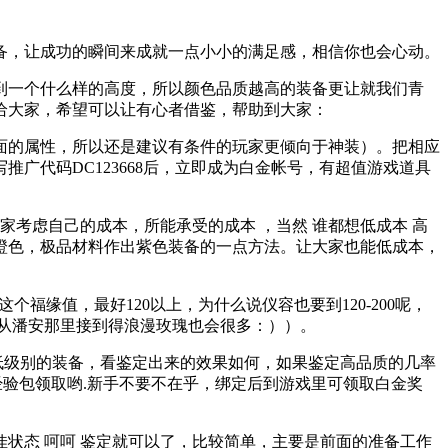
备，让成功的瞬间来成就一点小小的满足感，相信你也会心动。
一个什么样的高度，所以颜色品质越高的装备更让就我们青
给大家，希望可以让有心者借鉴，帮助到大家：
的属性，所以还是建议有条件的玩家更倾向于神装）。把相应
广代码DC123668后，立即成为白金帐号，有超值游戏道具
虑自己的成本，所能承受的成本 ，当然 谁都想低成本 高
橙色，极品材料作出紫色装备的一点方法。让大家也能低成本，
用这个福缘值，最好120以上，为什么说仪容也要到120-200呢，
，从潘安那里接到得浪漫玫瑰也会很多：））。
低级别的装备，看鉴定出来的效果如何，如果鉴定高品质的几率
和经验包领取哟.新手不要不在乎，绑定后到游戏里可领取白金奖
状态 呵呵 鉴定就可以了，比较简单，主要是前面的准备工作