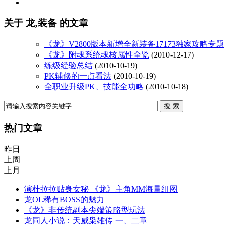
关于
龙,装备
的文章
《龙》V2800版本新增全新装备17173独家攻略专题
《龙》附魂系统魂核属性全览
(2010-12-17)
练级经验总结
(2010-10-19)
PK辅修的一点看法
(2010-10-19)
全职业升级PK、技能全功略
(2010-10-18)
热门文章
昨日
上周
上月
演杜拉拉贴身女秘 《龙》主角MM海量组图
龙OL稀有BOSS的魅力
《龙》非传统副本尖端策略型玩法
龙同人小说：天威枭雄传 一、二章