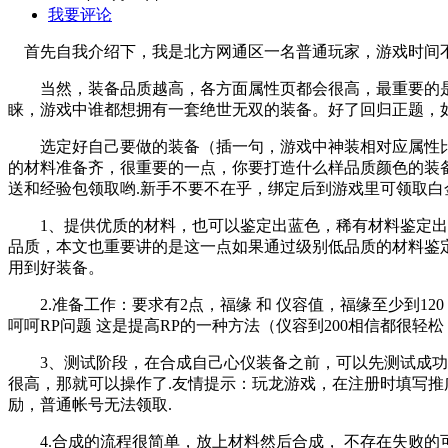
我要评论
首先自我介绍下，我是北方网通区一名普通玩家，游戏时间不
当然，装备品质越高，各方面属性页都会很高，最重要的是
睐，游戏中谁都想拥有一套绝世无双的装备。好了回归正题，
选定好自己要做的装备（插一句，游戏中神装相对应属性比
的材料准备齐，很重要的一点，你要打造什么样品质颜色的装备
送和经验包领取哟.新手不要不在乎，绑定后到游戏里可领取白
1、提供优质的材料，也可以鉴定出蓝色，稀有材料鉴定出橙
品质，本文也重要讲的是这一点如果通过级别低品质的材料鉴
用到好装备。
2.准备工作：要求有2点，福缘 和 仪容值，福缘至少到120 -2
呵呵RP问题 这是提高RP的一种方法（仪容到200相信都
3、测试阶段，在合成自己心仪装备之前，可以先测试成功率
很高，那就可以操作了.友情提示：玩龙游戏，在注册时填写推广
励，普通帐号无法领取.
4.合成的流程很简单，放上材料然后合成， 不存在失败的可