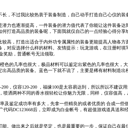
长，不过我比较热衷于装备制造，自己动手打造自己心仪的装
潜力也逐渐提高，一件装备的潜力值代表了你能让这件装备达到
如何打造高品质的装备呢，下面我就仅自己的一点经验心得分享
较高，打造出适合于内外功专属属性的装备更能提高人物各方面
，对应选择什么样的材料。友情提示：玩龙游戏，在注册时填写推
金奖励，普通帐号无法领取.
色的几率也很大，极品材料可以鉴定出紫色的几率也很大，大家考
定出高品质的装备。蓝色一下就不说了，主要是稀有材料制造出
00，仪容120-200 ，福缘100是太容易达到，所以所以不建议
很轻松，喷洒两种不同的香水很轻松让你魅力无限，同样，仪容值高
及鉴定成功率有多大，先拿一些精良的或者优质的 合成一些
代码DC123668后，立即成为白金帐号，有超值游戏道具送
能。做出来之后就是坚定，也是最重要的一步，保证自己在最佳