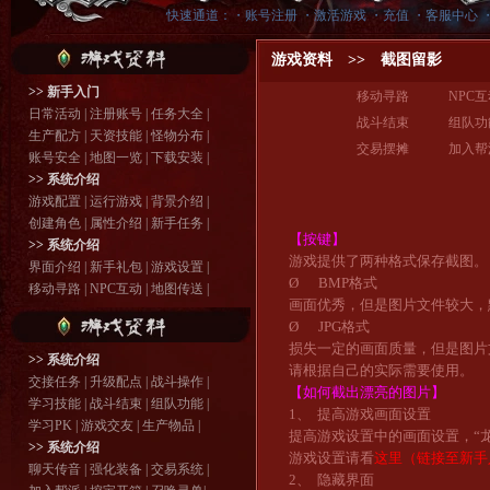
快速通道：・
账号注册
・
激活游戏
・
充值
・
客服中心
游戏资料 >> 截图留影
>> 新手入门
移动寻路
NPC
日常活动
|
注册账号
|
任务大全
|
战斗结束
组队功
生产配方
|
天资技能
|
怪物分布
|
交易摆摊
加入帮
账号安全
|
地图一览
|
下载安装
|
>> 系统介绍
游戏配置
|
运行游戏
|
背景介绍
|
创建角色
|
属性介绍
|
新手任务
|
【按键】
>> 系统介绍
游戏提供了两种格式保存截图。
界面介绍
|
新手礼包
|
游戏设置
|
Ø
BMP
格式
移动寻路
|
NPC互动
|
地图传送
|
画面优秀，但是图片文件较大，
Ø
JPG
格式
损失一定的画面质量，但是图片
>> 系统介绍
请根据自己的实际需要使用。
交接任务
|
升级配点
|
战斗操作
|
【如何截出漂亮的图片】
学习技能
|
战斗结束
|
组队功能
|
1、
提高游戏画面设置
学习PK
|
游戏交友
|
生产物品
|
提高游戏设置中的画面设置，“
>> 系统介绍
游戏设置请看
这里（链接至新手
聊天传音
|
强化装备
|
交易系统
|
2、
隐藏界面