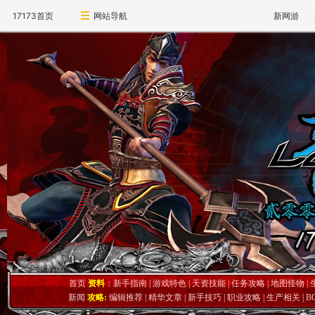
17173首页
网站导航
新网游
首页
资料
：
新手指南
|
游戏特色
|
天资技能
|
任务攻略
|
地图怪物
|
新闻
攻略:
编辑推荐
|
精华文章
|
新手技巧
|
职业攻略
|
生产相关
|
B