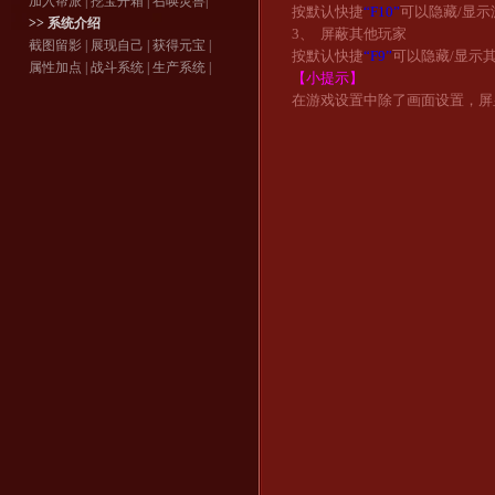
加入帮派
|
挖宝开箱
|
召唤灵兽
|
按默认快捷
“
F10
”
可以隐藏
/
显示
>> 系统介绍
3、
屏蔽其他玩家
截图留影
|
展现自己
|
获得元宝
|
按默认快捷
“
F9
”
可以隐藏
/
显示
属性加点
|
战斗系统
|
生产系统
|
【小提示】
在游戏设置中除了画面设置，屏