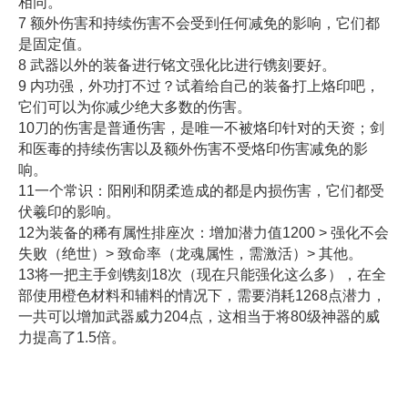
相同。
7 额外伤害和持续伤害不会受到任何减免的影响，它们都
是固定值。
8 武器以外的装备进行铭文强化比进行镌刻要好。
9 内功强，外功打不过？试着给自己的装备打上烙印吧，
它们可以为你减少绝大多数的伤害。
10刀的伤害是普通伤害，是唯一不被烙印针对的天资；剑
和医毒的持续伤害以及额外伤害不受烙印伤害减免的影
响。
11一个常识：阳刚和阴柔造成的都是内损伤害，它们都受
伏羲印的影响。
12为装备的稀有属性排座次：增加潜力值1200 > 强化不会
失败（绝世）> 致命率（龙魂属性，需激活）> 其他。
13将一把主手剑镌刻18次（现在只能强化这么多），在全
部使用橙色材料和辅料的情况下，需要消耗1268点潜力，
一共可以增加武器威力204点，这相当于将80级神器的威
力提高了1.5倍。