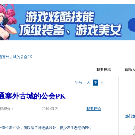
区首页
热点专题
文章攻略
游戏截图
天资模拟器
游戏视
通塞外古城的公会PK
我要投稿
字号：
大
中
小
通塞外古城的公会PK
获积分：
2010-05-21
我要评论
热门
一直忙着冲级，所以除了神迹战以外，很少发生恶意的PK。