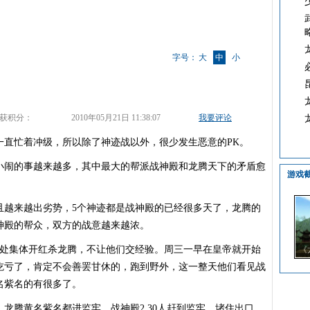
字号：
大
中
小
获积分：
2010年05月21日 11:38:07
我要评论
忙着冲级，所以除了神迹战以外，很少发生恶意的PK。
闹的事越来越多，其中最大的帮派战神殿和龙腾天下的矛盾愈
游戏
越来越出劣势，5个神迹都是战神殿的已经很多天了，龙腾的
神殿的帮众，双方的战意越来越浓。
处集体开红杀龙腾，不让他们交经验。周三一早在皇帝就开始
《
吃亏了，肯定不会善罢甘休的，跑到野外，这一整天他们看见战
名紫名的有很多了。
腾黄名紫名都进监牢，战神殿2,30人赶到监牢，堵住出口，