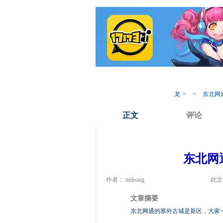
我的17173
专
龙
>
>
东北网
正文
评论
东北网
作者： tinleong
此文
文章摘要
东北网通的塞外古城是新区，大家