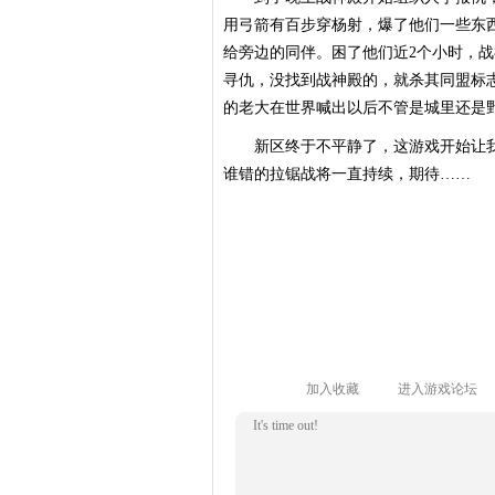
用弓箭有百步穿杨射，爆了他们一些东
给旁边的同伴。困了他们近2个小时，
寻仇，没找到战神殿的，就杀其同盟标
的老大在世界喊出以后不管是城里还是
新区终于不平静了，这游戏开始让我
谁错的拉锯战将一直持续，期待……
加入收藏
进入游戏论坛
It's time out!