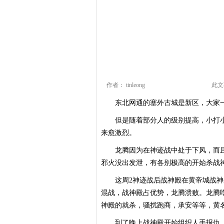
作者： tinleong
此文
东北网通的塞外古城是新区，大家一直
但是随着部分人的级别提高，小打小
来愈激烈。
龙腾因为在神迹战中处于下风，而且
邪火没出发泄，有各别极高的开始杀战
这周2神迹战后战神殿在黄帝城战神
混战，战神殿占优势，龙腾溃败。龙腾
神殿的就杀，骚扰跑商，承安等等，黄
到了晚上战神殿开始组织人手报仇，龙