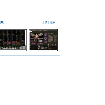
视频
上传
|
更多
龙OL目前装备分值最
紫装猖狂
高的