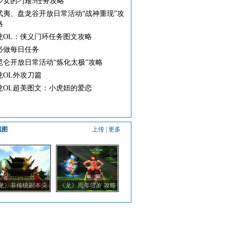
少女的刁难5任务攻略
武夷、盘龙谷开放日常活动“战神重现”攻
略
龙OL：侠义门环任务图文攻略
必做每日任务
昆仑开放日常活动“炼化太极”攻略
龙OL外攻刀篇
龙OL超美图文：小虎妞的爱恋
截图
上传
|
更多
龙》非传统副本尖
《龙》周年贺岁 攻略
端策略型玩法
带你玩转蓬莱