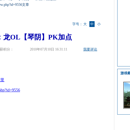
/view.php?id=9556文章
字号：
大
中
小
：龙OL【琴阴】PK加点
获积分：
2010年07月10日 16:31:11
我要评论
游戏
这里
.php?id=9556
《