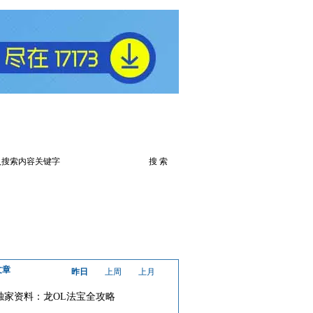
频
火爆论坛
下载游戏
文章
昨日
上周
上月
独家资料：龙OL法宝全攻略