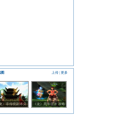
截图
上传
|
更多
龙》非传统副本尖
《龙》周年贺岁 攻略
端策略型玩法
带你玩转蓬莱