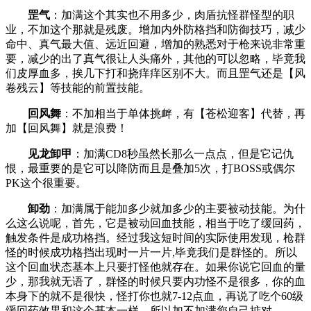
罡气
：加满这个其实也不用多少，肉盾抗怪群怪型的职
业，不加这个那就是残废。增加内外防格挡和防御技巧，减少
命中、真气最大值、远近回避，增加的熟悉对于枪来说非常重
要，减少的出了真气很让人头痛外，其他的可以忽略，毕竟我
们皮厚血多，挨几下打和挠痒痒区别不大。而且罡气还是【风
卷残云】等技能的前置技能。
回风舞
：不加相当于单体挑衅，有【苍松迎客】代替，再
加【回风舞】就是浪费！
见龙卸甲
：加满CD8秒虽然长那么一点点，但是它记仇
恨，最重要的是它可以降防而且是叠加5次，打BOSS或偶尔
PK这个很重要。
卸劲
：加满属于能加多少就加多少的主要被动技能。为什
么这么说呢，首先，它是被动回血技能，相当于吃了缓回药，
触发条件是成功格挡。经过我这短时间的实际使用发现，枪群
怪的时候成功格挡出现时一片一片,毕竟我们是群怪的。所以
这个回血状态基本上只要打怪他就存在。如果你说它回血的量
少，那我就无语了，群怪的时候只要内功怪不是很多，你的血
本身下的就不是很快，怪打你也就7-12点血，再说了吃个60级
缓回药效果和这个基本一样。所以加不加满您自己掂对。