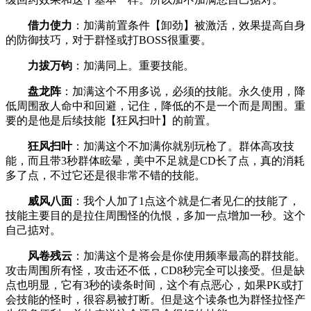
借力使力
：加满前置条件【卸劲】被激活，效果提高自身
的防御技巧，对于群怪或打BOSS很重要。
力拔万钧
：加满同上。重要技能。
盘龙阵
：加满这个不用多说，必须的技能。永久使用，降
低周围敌人命中和回避，记住，降低的不是一个而是周围。重
要的是他是后续技能【狂风扫叶】的前置。
狂风扫叶
：加满这个不加满你就别玩枪了。群体高攻技
能，而且带3秒群体眩晕，美中不足就是CD长了点，真的消耗
多了点，不过它还是很非常不错的技能。
威风八面
：我个人加了1点这个就是仁者见仁的技能了，
技能主要目的是拉住周围怪的仇恨，多加一点增加一秒。这个
自己掂对。
风卷残云
：加满这个是将会是你使用频率最高的群技能。
攻击周围所有怪，攻击还不低，CD8秒完全可以接受。但是缺
点也明显，它有3秒的读条时间，这个有点恶心，如果PK或打
会技能的怪时，很容易被打断。但是这个读条也为群怪拉怪产