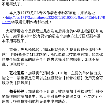
不用再洗了。
本文系17173龙OL专区作者念卓独家原创，原帖地址
>>
http://bbs.17173.com/thread/332/675/20100506/4be29455d4c1b79
1.html
转载请注明作者和出处！
大家请看这个是我经过几次洗点后得出的65级主抢副刀加点
方法，如果你对PK没有要求的话这个加点方法打怪或副本基
本不用再洗了。
首先，先从枪说起，我玩枪就是因为我喜欢群怪那种“快
感”，刚好枪是走MT线路的，所以单输出技能没有加，如果你
想单个输出很猛的话完全可以去选择其他的职业，废话不多
说，说说技能：
苍松迎客
：加满真气消耗少，CD短，主要的单体输出技
能之一，最重要是它可以拉仇恨配合【鹤骨松筋】使用完全可
以取代【回风舞】
鹤骨松筋
：加满这个不用说，被动增加【苍松迎客】对怪
的仇恨同时增加命中。枪天生对命中不是很灵呀...不过这个不
用愁，很多技能都能补充命中少的缺点。