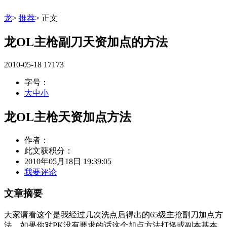
龙
>
推荐
>
正文
龙OL主枪副刀天资加点的方法
2010-05-18
17173
字号：
大
中
小
龙OL主枪天资加点方法
作者：
此文获积分：
2010年05月18日 19:39:05
我要评论
文章摘要
大家请看这个是我经过几次洗点后得出的65级主抢副刀加点方
法，如果你对PK没有要求的话这个加点方法打怪或副本基本