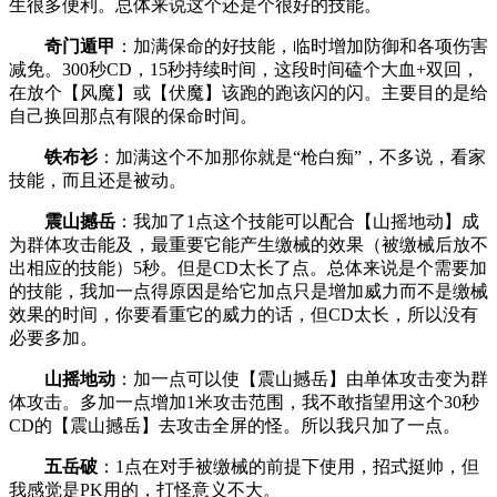
生很多便利。总体来说这个还是个很好的技能。
奇门遁甲
：加满保命的好技能，临时增加防御和各项伤害
减免。300秒CD，15秒持续时间，这段时间磕个大血+双回，
在放个【风魔】或【伏魔】该跑的跑该闪的闪。主要目的是给
自己换回那点有限的保命时间。
铁布衫
：加满这个不加那你就是“枪白痴”，不多说，看家
技能，而且还是被动。
震山撼岳
：我加了1点这个技能可以配合【山摇地动】成
为群体攻击能及，最重要它能产生缴械的效果（被缴械后放不
出相应的技能）5秒。但是CD太长了点。总体来说是个需要加
的技能，我加一点得原因是给它加点只是增加威力而不是缴械
效果的时间，你要看重它的威力的话，但CD太长，所以没有
必要多加。
山摇地动
：加一点可以使【震山撼岳】由单体攻击变为群
体攻击。多加一点增加1米攻击范围，我不敢指望用这个30秒
CD的【震山撼岳】去攻击全屏的怪。所以我只加了一点。
五岳破
：1点在对手被缴械的前提下使用，招式挺帅，但
我感觉是PK用的，打怪意义不大。