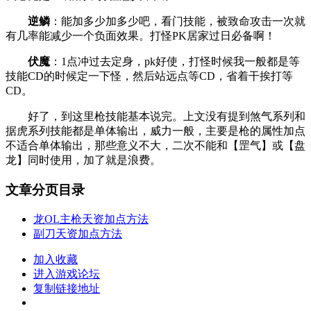
逆鳞
：能加多少加多少吧，看门技能，被致命攻击一次就
有几率能减少一个负面效果。打怪PK居家过日必备啊！
伏魔
：1点冲过去定身，pk好使，打怪时候我一般都是等
技能CD的时候定一下怪，然后站远点等CD，省着干挨打等
CD。
好了，到这里枪技能基本说完。上文没有提到煞气系列和
据虎系列技能都是单体输出，威力一般，主要是枪的属性加点
不适合单体输出，那些意义不大，二次不能和【罡气】或【盘
龙】同时使用，加了就是浪费。
文章分页目录
龙OL主枪天资加点方法
副刀天资加点方法
加入收藏
进入游戏论坛
复制链接地址