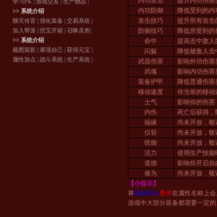
内功攻击
提升内功伤害
学习PK
|
游戏交友
|
生产物品
|
内功防御
降低受到的内
>> 系统介绍
攻击技巧
提升所有攻击
聊天传音
|
强化装备
|
交易系统
|
加入帮派
|
挖宝开箱
|
召唤灵兽
|
防御技巧
降低所受到的
>> 系统介绍
命中
提高击中敌人
截图留影
|
展现自己
|
获得元宝
|
闪躲
降低被敌人击
属性加点
|
战斗系统
|
生产系统
|
武器伤害
影响外功伤害
武魂
影响内功伤害
装备护甲
降低普通伤害
移动速度
你当前的移动
士气
影响你的伤害
内伤
死亡后获得，
福缘
尚未开放，敬
仪容
尚未开放，敬
统御
尚未开放，敬
活力
使用生产技能
道德
影响你开启自
修为
尚未开放，敬
【小提示】
将
鼠标箭头
悬停
在属性名称上会
游戏中大部分装备都需要一定的