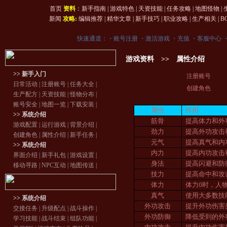
首页
资料
：
新手指南
|
游戏特色
|
天资技能
|
任务攻略
|
地图怪物
|
新闻
攻略:
编辑推荐
|
精华文章
|
新手技巧
|
职业攻略
|
生产相关
|
B
快速通道：・
账号注册
・
激活游戏
・
充值
・
客服中心
游戏资料 >> 属性介绍
>> 新手入门
注册账号
日常活动
|
注册账号
|
任务大全
|
创建角色
生产配方
|
天资技能
|
怪物分布
|
账号安全
|
地图一览
|
下载安装
|
属性
作用
>> 系统介绍
筋骨
提高体力和外
游戏配置
|
运行游戏
|
背景介绍
|
劲力
提高外功攻击
创建角色
|
属性介绍
|
新手任务
|
元气
提高真气和内
>> 系统介绍
内力
提高内功攻击
界面介绍
|
新手礼包
|
游戏设置
|
身法
提高闪避和防
移动寻路
|
NPC互动
|
地图传送
|
技力
提高命中和攻
体力
体力
0
时，人
真气
使用大多数技
>> 系统介绍
外功攻击
提升外功伤害
交接任务
|
升级配点
|
战斗操作
|
外功防御
降低受到的外
学习技能
|
战斗结束
|
组队功能
|