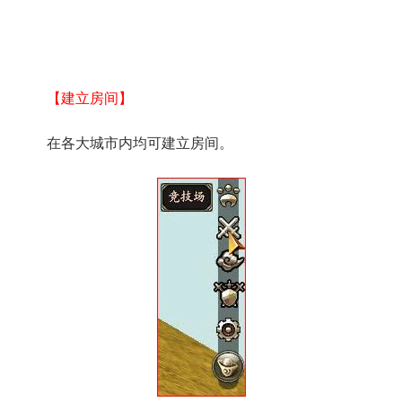
【建立房间】
在各大城市内均可建立房间。