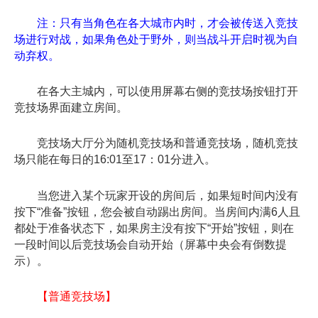
注：只有当角色在各大城市内时，才会被传送入竞技
场进行对战，如果角色处于野外，则当战斗开启时视为自
动弃权。
在各大主城内，可以使用屏幕右侧的竞技场按钮打开
竞技场界面建立房间。
竞技场大厅分为随机竞技场和普通竞技场，随机竞技
场只能在每日的16:01至17：01分进入。
当您进入某个玩家开设的房间后，如果短时间内没有
按下“准备”按钮，您会被自动踢出房间。当房间内满6人且
都处于准备状态下，如果房主没有按下“开始”按钮，则在
一段时间以后竞技场会自动开始（屏幕中央会有倒数提
示）。
【普通竞技场】