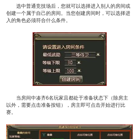
选中普通竞技场后，您就可以选择进入别人的房间或
创建一个属于自己的房间。当您创建房间时，可以选择进
入的角色必须符合什么条件。
当房间中凑齐6名玩家且都处于准备状态下（除房主
以外，需要点击准备按钮），房主即可点击开始进行比
赛。