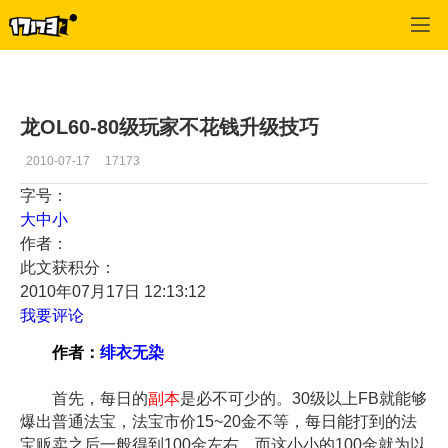
龙
>
推荐
>
正文
龙OL60-80级玩家不花钱升级技巧
2010-07-17
17173
字号：
大
中
小
作者：
此文获积分：
2010年07月17日 12:13:12
我要评论
作者：
绯衣无染
首先，每日的
副本
是必不可少的。30级以上FB就能够
爆出普通法宝，法宝市价15~20金不等，每日能打到的法
宝贩卖之后一般得到100金左右。而这小小的100金就为以